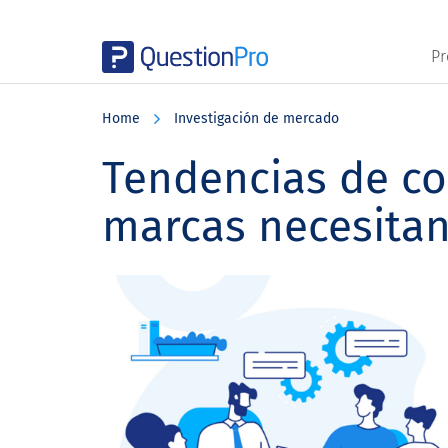
Pr
Skip
Skip
Skip
to
to
to
Home
Investigación de mercado
main
primary
footer
content
sidebar
Tendencias de c
marcas necesitan