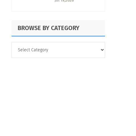
Jul 19,2026
cómo medirlo en tu
empresa
BROWSE BY CATEGORY
BROWSE
BY
CATEGORY