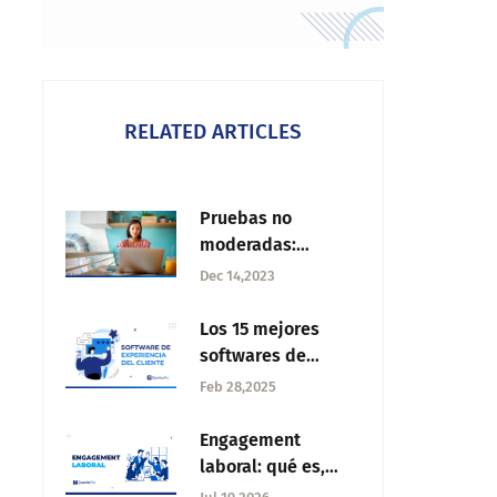
RELATED ARTICLES
Pruebas no
moderadas:
Ventajas, desafíos
Dec 14,2023
y mejores prácticas
Los 15 mejores
softwares de
experiencia del
Feb 28,2025
cliente del 2026
Engagement
laboral: qué es,
factores clave y