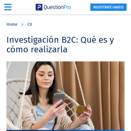
REGÍSTRATE GRATIS
Skip
Skip
Skip
to
to
to
Home
CX
main
primary
footer
content
sidebar
Investigación B2C: Qué es y
cómo realizarla