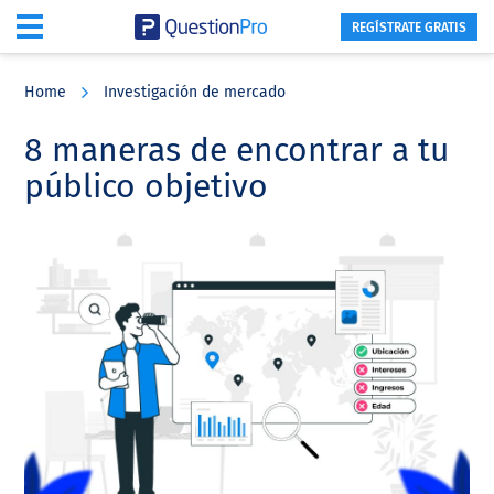
REGÍSTRATE GRATIS
Skip
Skip
Skip
to
to
to
Home
Investigación de mercado
main
primary
footer
content
sidebar
8 maneras de encontrar a tu
público objetivo