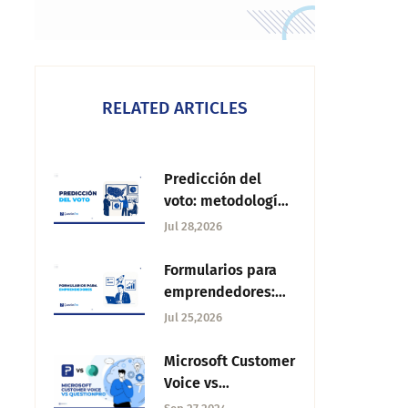
RELATED ARTICLES
Predicción del
voto: metodología,
herramientas y
Jul 28,2026
precisión electoral
Formularios para
emprendedores:
cómo validar tu
Jul 25,2026
idea de negocio
con datos reales
Microsoft Customer
Voice vs
QuestionPro: