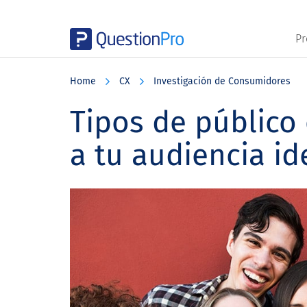
Pr
Skip
Skip
Skip
to
to
to
Home
CX
Investigación de Consumidores
main
primary
footer
content
sidebar
Tipos de público 
a tu audiencia id