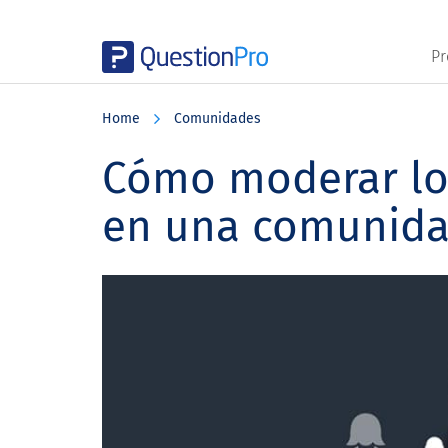
Pr
Skip
Skip
Skip
to
to
to
Home
Comunidades
main
primary
footer
content
sidebar
Cómo moderar los
en una comunida