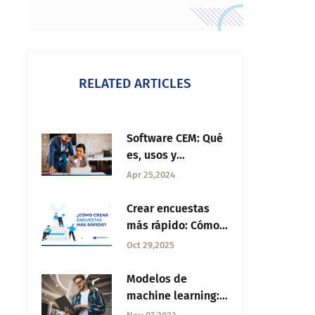
RELATED ARTICLES
Software CEM: Qué
es, usos y
alternativas
Apr 25,2024
Crear encuestas
más rápido: Cómo
tener control,
Oct 29,2025
velocidad y
colaborar en
Modelos de
encuestas
machine learning:
Qué son, tipos y