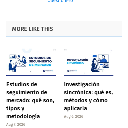
QuestionPro
Primary
Footer
MORE LIKE THIS
Sidebar
Estudios de
Investigación
seguimiento de
sincrónica: qué es,
mercado: qué son,
métodos y cómo
tipos y
aplicarla
metodología
Aug 6, 2026
Aug 7, 2026