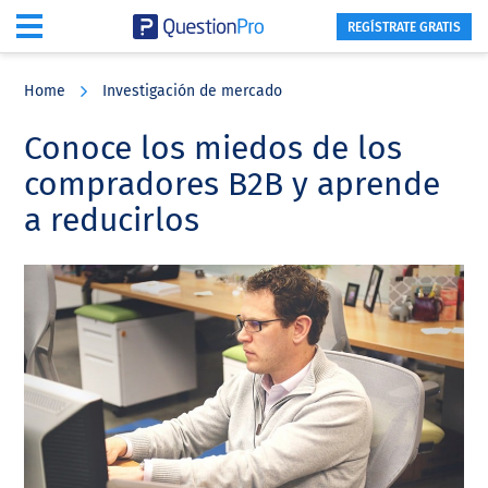
REGÍSTRATE GRATIS
Skip
Skip
Skip
to
to
to
Home
Investigación de mercado
main
primary
footer
content
sidebar
Conoce los miedos de los
compradores B2B y aprende
a reducirlos