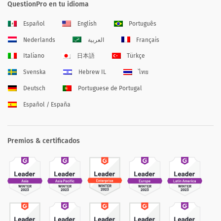
QuestionPro en tu idioma
Español
English
Português
Nederlands
العربية
Français
Italiano
日本語
Türkçe
Svenska
Hebrew IL
ไทย
Deutsch
Portuguese de Portugal
Español / España
Premios & certificados