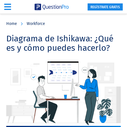
REGÍSTRATE GRATIS
Skip
Skip
Skip
to
to
to
Home
Workforce
main
primary
footer
content
sidebar
Diagrama de Ishikawa: ¿Qué
es y cómo puedes hacerlo?