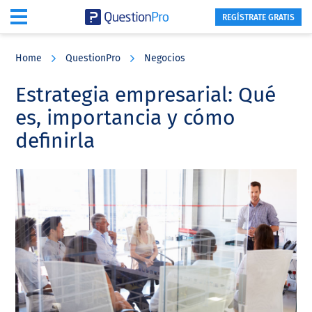
REGÍSTRATE GRATIS
Skip
Skip
Skip
to
to
to
Home
QuestionPro
Negocios
main
primary
footer
content
sidebar
Estrategia empresarial: Qué
es, importancia y cómo
definirla