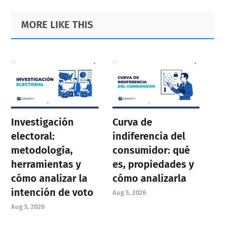
Primary
Footer
MORE LIKE THIS
Sidebar
Investigación
Curva de
electoral:
indiferencia del
metodología,
consumidor: qué
herramientas y
es, propiedades y
cómo analizar la
cómo analizarla
intención de voto
Aug 5, 2026
Aug 5, 2026