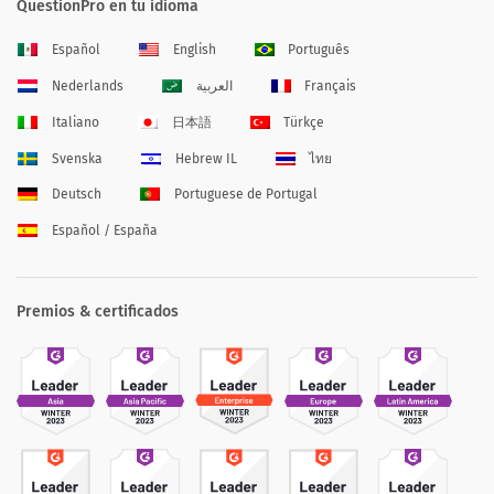
QuestionPro en tu idioma
Español
English
Português
Nederlands
العربية
Français
Italiano
日本語
Türkçe
Svenska
Hebrew IL
ไทย
Deutsch
Portuguese de Portugal
Español / España
Premios & certificados