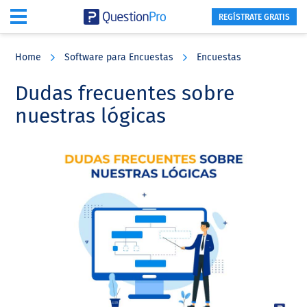
REGÍSTRATE GRATIS
Skip
Skip
Skip
to
to
to
Home
Software para Encuestas
Encuestas
main
primary
footer
content
sidebar
Dudas frecuentes sobre
nuestras lógicas