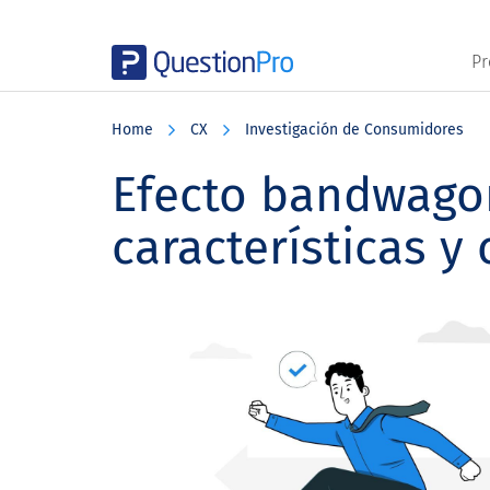
Pr
Skip
Skip
Skip
to
to
to
Home
CX
Investigación de Consumidores
main
primary
footer
content
sidebar
Efecto bandwagon
características y