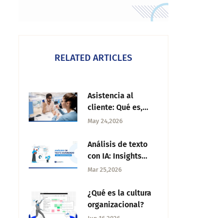
RELATED ARTICLES
Asistencia al
cliente: Qué es,
importancia y
May 24,2026
consejos
Análisis de texto
con IA: Insights
más inteligentes
Mar 25,2026
con inteligencia
artificial
¿Qué es la cultura
organizacional?