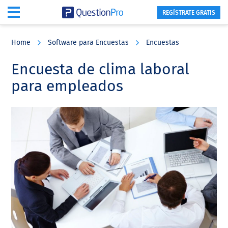
REGÍSTRATE GRATIS
Skip
Skip
Skip
to
to
to
Home
Software para Encuestas
Encuestas
main
primary
footer
content
sidebar
Encuesta de clima laboral
para empleados