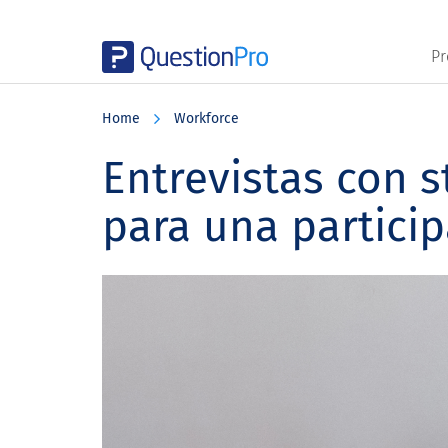
Pr
Skip
Skip
Skip
to
to
to
Home
Workforce
main
primary
footer
content
sidebar
Entrevistas con s
para una particip