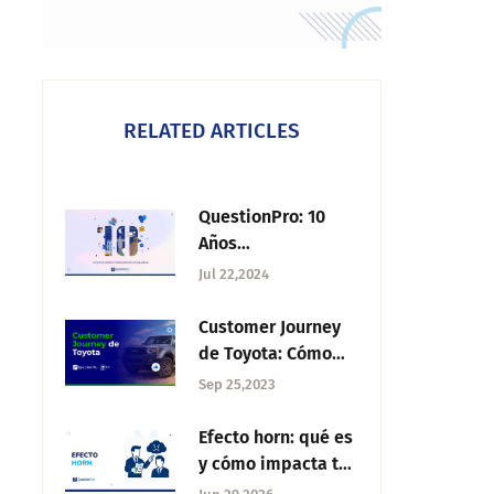
RELATED ARTICLES
QuestionPro: 10
Años
transformando la
Jul 22,2024
investigación de
mercados en
Customer Journey
Latinoamérica
de Toyota: Cómo
superar las
Sep 25,2023
expectativas con
calidad
Efecto horn: qué es
y cómo impacta tus
evaluaciones y