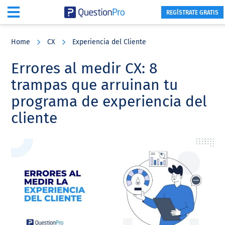
REGÍSTRATE GRATIS
Skip
Skip
Skip
to
to
to
Home
CX
Experiencia del Cliente
main
primary
footer
content
sidebar
Errores al medir CX: 8
trampas que arruinan tu
programa de experiencia del
cliente