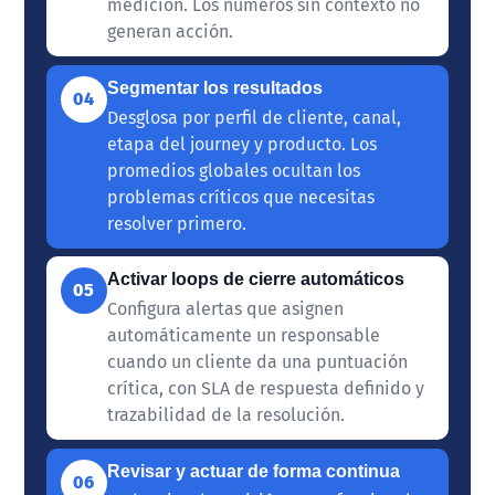
medición. Los números sin contexto no
generan acción.
Segmentar los resultados
04
Desglosa por perfil de cliente, canal,
etapa del journey y producto. Los
promedios globales ocultan los
problemas críticos que necesitas
resolver primero.
Activar loops de cierre automáticos
05
Configura alertas que asignen
automáticamente un responsable
cuando un cliente da una puntuación
crítica, con SLA de respuesta definido y
trazabilidad de la resolución.
Revisar y actuar de forma continua
06