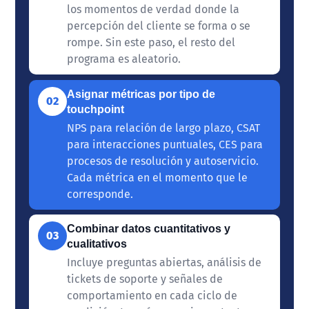
los momentos de verdad donde la
percepción del cliente se forma o se
rompe. Sin este paso, el resto del
programa es aleatorio.
Asignar métricas por tipo de
02
touchpoint
NPS para relación de largo plazo, CSAT
para interacciones puntuales, CES para
procesos de resolución y autoservicio.
Cada métrica en el momento que le
corresponde.
Combinar datos cuantitativos y
03
cualitativos
Incluye preguntas abiertas, análisis de
tickets de soporte y señales de
comportamiento en cada ciclo de