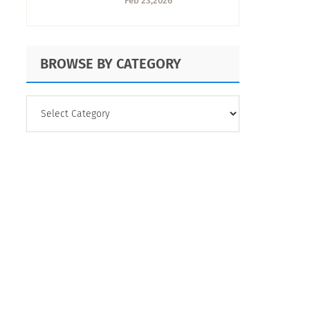
Feb 23,2026
Dime que tuviste
sexo sin decirme
que tuviste sexo
BROWSE BY CATEGORY
BROWSE
BY
CATEGORY