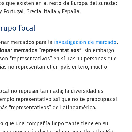
que existen en el resto de Europa del sureste:
 Portugal, Grecia, Italia y España.
grupo focal
ionar mercados para la
investigación de mercado
.
ionar mercados “representativos”
, sin embargo,
son “representativos” en sí. Las 10 personas que
ias no representan el un país entero, mucho
ocal no representan nada; la diversidad es
jemplo representativo así que no te preocupes si
más “representativos” de Latinoamérica.
to
que una compañía importante tiene en su
 una presencia destacada en Seattle y
The Big