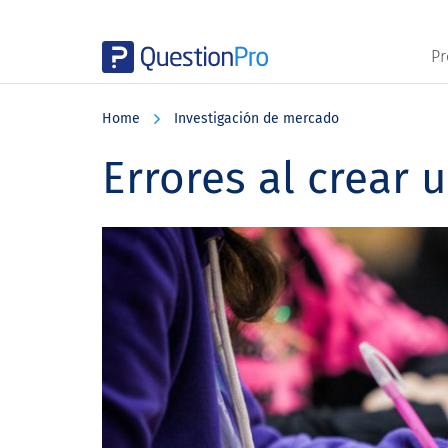
Pr
Skip
Skip
Skip
to
to
to
Home
Investigación de mercado
main
primary
footer
content
sidebar
Errores al crear 