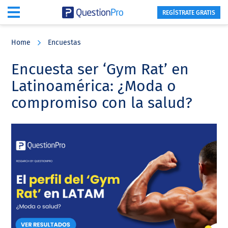
REGÍSTRATE GRATIS
Skip
Skip
Skip
to
to
to
Home
Encuestas
main
primary
footer
content
sidebar
Encuesta ser ‘Gym Rat’ en
Latinoamérica: ¿Moda o
compromiso con la salud?