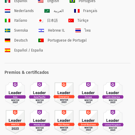
Español
English
Português
Nederlands
العربية
Français
Italiano
日本語
Türkçe
Svenska
Hebrew IL
ไทย
Deutsch
Portuguese de Portugal
Español / España
Premios & certificados