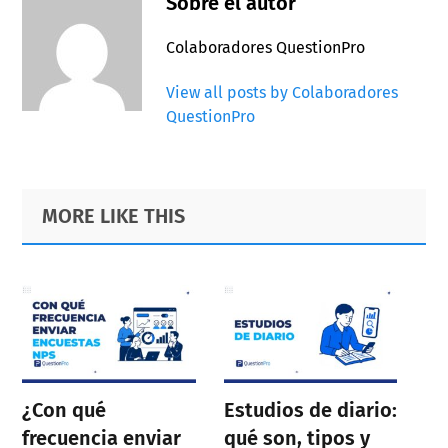
Sobre el autor
Colaboradores QuestionPro
View all posts by Colaboradores
QuestionPro
Primary
Footer
MORE LIKE THIS
Sidebar
¿Con qué
Estudios de diario:
frecuencia enviar
qué son, tipos y