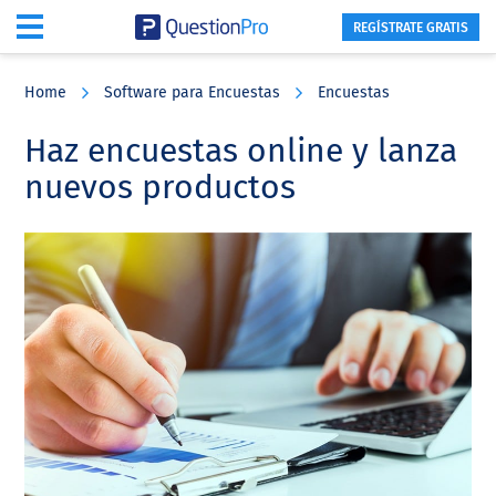
REGÍSTRATE GRATIS
Skip
Skip
Skip
to
to
to
Home
Software para Encuestas
Encuestas
main
primary
footer
content
sidebar
Haz encuestas online y lanza
nuevos productos