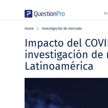
Pr
Skip
Skip
Skip
to
to
to
Home
Investigación de mercado
main
primary
footer
content
sidebar
Impacto del COVI
investigación de
Latinoamérica