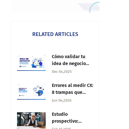
RELATED ARTICLES
Cómo validar tu
idea de negocio
con encuestas
Dec 04,2025
Errores al medir CX:
8 trampas que
arruinan tu
Jun 04,2026
programa de
experiencia del
Estudio
cliente
prospectivo:
Características,