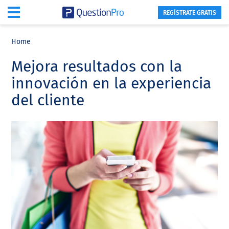
REGÍSTRATE GRATIS
Skip
Skip
Skip
to
to
to
Home
main
primary
footer
Mejora resultados con la
content
sidebar
innovación en la experiencia
del cliente