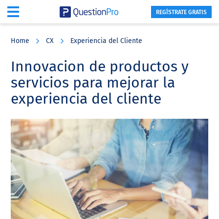
REGÍSTRATE GRATIS
Skip
Skip
Skip
to
to
to
Home
CX
Experiencia del Cliente
main
primary
footer
content
sidebar
Innovacion de productos y
servicios para mejorar la
experiencia del cliente