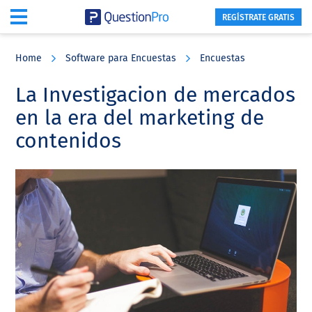
REGÍSTRATE GRATIS
Skip
Skip
Skip
to
to
to
Home
Software para Encuestas
Encuestas
main
primary
footer
content
sidebar
La Investigacion de mercados
en la era del marketing de
contenidos