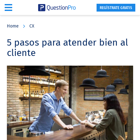
REGÍSTRATE GRATIS
Skip
Skip
Skip
to
to
to
Home
CX
main
primary
footer
content
sidebar
5 pasos para atender bien al
cliente