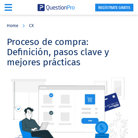
REGÍSTRATE GRATIS
Skip
Skip
Skip
to
to
to
Home
CX
main
primary
footer
content
sidebar
Proceso de compra:
Definición, pasos clave y
mejores prácticas