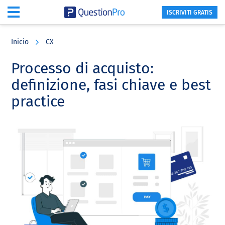
ISCRIVITI GRATIS
Skip
Skip
Skip
to
to
to
Inicio
CX
main
primary
footer
content
sidebar
Processo di acquisto:
definizione, fasi chiave e best
practice