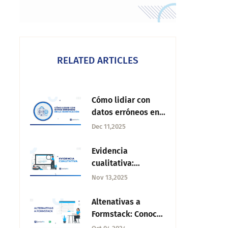
RELATED ARTICLES
Cómo lidiar con
datos erróneos en
la investigación
Dec 11,2025
Evidencia
cualitativa:
Importancia,
Nov 13,2025
ejemplos y
métodos clave
Altenativas a
Formstack: Conoce
las 12 mejores