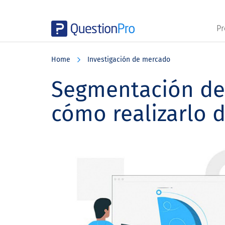
Pr
Skip
Skip
Skip
to
to
to
Home
Investigación de mercado
main
primary
footer
content
sidebar
Segmentación de 
cómo realizarlo 