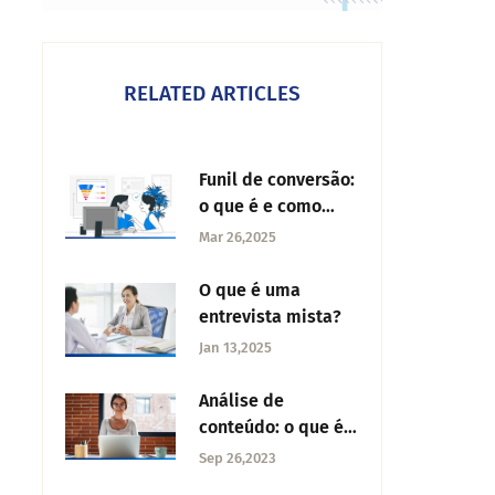
RELATED ARTICLES
Funil de conversão:
o que é e como
usar
Mar 26,2025
O que é uma
entrevista mista?
Jan 13,2025
Análise de
conteúdo: o que é e
como funciona em
Sep 26,2023
estudos