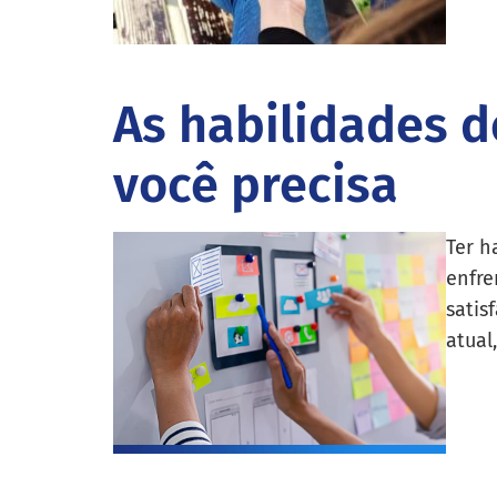
As habilidades d
você precisa
Ter h
enfre
satis
atual,