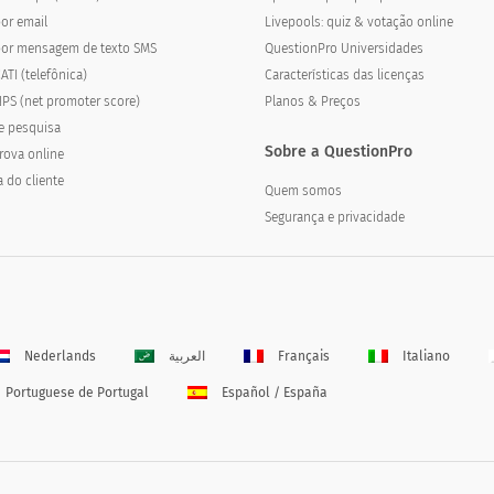
or email
Livepools: quiz & votação online
por mensagem de texto SMS
QuestionPro Universidades
ATI (telefônica)
Características das licenças
PS (net promoter score)
Planos & Preços
e pesquisa
Sobre a QuestionPro
rova online
a do cliente
Quem somos
Segurança e privacidade
Nederlands
العربية
Français
Italiano
Portuguese de Portugal
Español / España