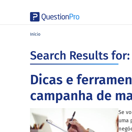
Skip
Skip
Skip
to
to
to
Início
main
primary
footer
content
sidebar
Search Results for:
Dicas e ferrame
campanha de mar
Se vo
uma p
negóc