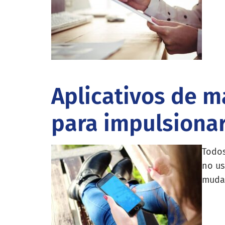
Aplicativos de m
para impulsionar
Todos
no us
mudan