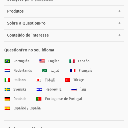
Produtos
Sobre a QuestionPro
Conteúdo de interesse
QuestionPro no seu idioma
Português
English
Español
Nederlands
العربية
Français
Italiano
日本語
Türkçe
Svenska
Hebrew IL
ไทย
Deutsch
Portuguese de Portugal
Español / España