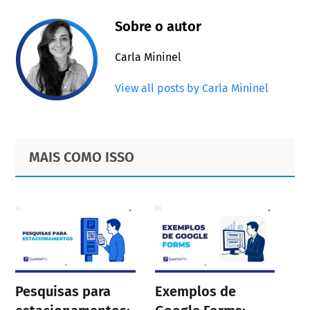
Sobre o autor
Carla Mininel
View all posts by Carla Mininel
Primary
Footer
MAIS COMO ISSO
Sidebar
Pesquisas para
Exemplos de