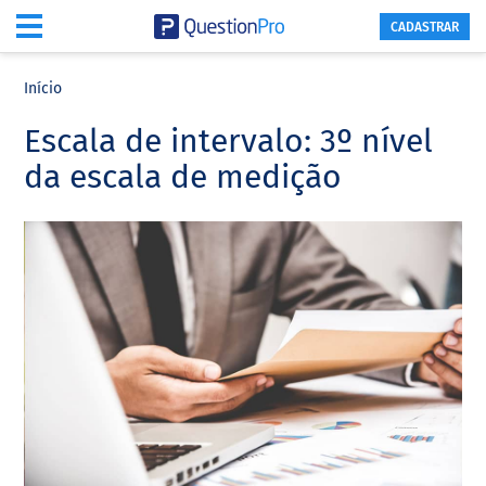
CADASTRAR
Skip
Skip
Skip
to
to
to
Início
main
primary
footer
Escala de intervalo: 3º nível
content
sidebar
da escala de medição