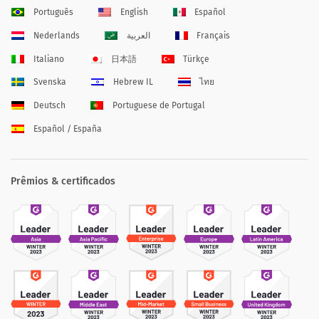
Português
English
Español
Nederlands
العربية
Français
Italiano
日本語
Türkçe
Svenska
Hebrew IL
ไทย
Deutsch
Portuguese de Portugal
Español / España
Prêmios & certificados