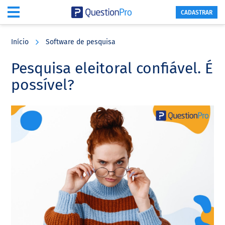
CADASTRAR
Skip
Skip
Skip
to
to
to
Início
Software de pesquisa
main
primary
footer
content
sidebar
Pesquisa eleitoral confiável. É
possível?