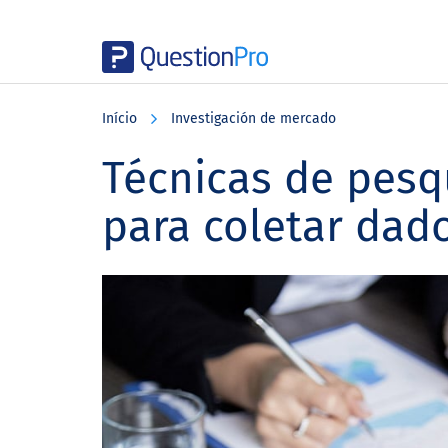
Skip
Skip
Skip
to
to
to
Início
Investigación de mercado
main
primary
footer
content
sidebar
Técnicas de pesq
para coletar dad