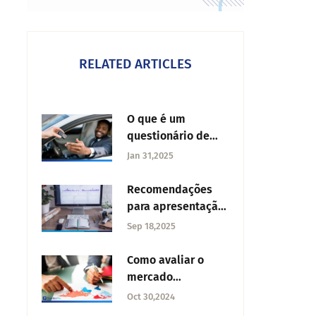
RELATED ARTICLES
O que é um
questionário de
atitude?
Jan 31,2025
Recomendações
para apresentação
de dados de
Sep 18,2025
pesquisa
Como avaliar o
mercado
internacional e
Oct 30,2024
expandir o seu