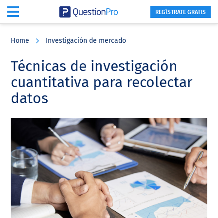
REGÍSTRATE GRATIS
Skip
Skip
Skip
to
to
to
Home
Investigación de mercado
main
primary
footer
content
sidebar
Técnicas de investigación
cuantitativa para recolectar
datos