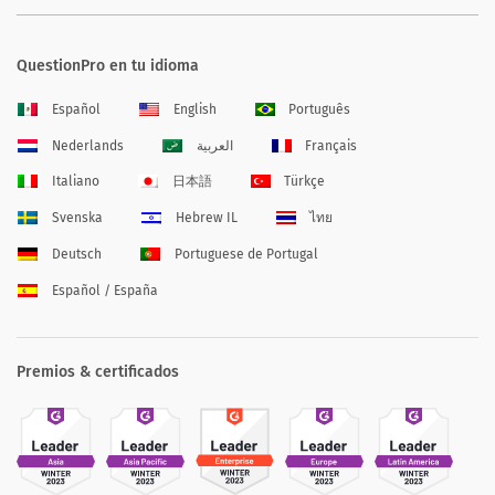
QuestionPro en tu idioma
Español
English
Português
Nederlands
العربية
Français
Italiano
日本語
Türkçe
Svenska
Hebrew IL
ไทย
Deutsch
Portuguese de Portugal
Español / España
Premios & certificados