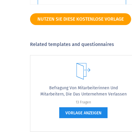
9
NUTZEN SIE DIESE KOSTENLOSE VORLAGE
10
Related templates and questionnaires
Sehr unwahrscheinlich
Ich bin zuversichtlich, zu den organisat
Befragung Von Mitarbeiterinnen Und
Mitarbeitern, Die Das Unternehmen Verlassen
Deine Bewertung
13 Fragen
VORLAGE ANZEIGEN
Wie aufgeregt sind Sie auf einer Skala vo