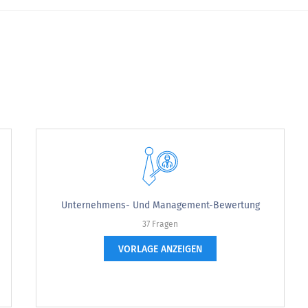
orischen Zielen beizutragen
Unternehmens- Und Management-Bewertung
Entschieden widersprechen
Nicht zustimmen
Neutral
37 Fragen
VORLAGE ANZEIGEN
n 1 bis 5, zur Arbeit zu gehen?