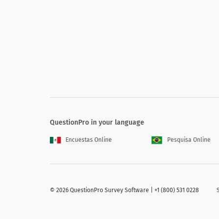
herausfordernd
Meine Rolle erfordert und ermöglicht es mir, neue
Fähigkeiten zu entwickeln und zu erlernen
Ich bin motiviert, meine Ziele zu erreichen
Bewerten Sie Ihr Engagement bei der Ar
QuestionPro in your language
Encuestas Online
Pesquisa Online
Wie konzentriert sind Sie auf einer Skal
©
2026 QuestionPro Survey Software | +1 (800) 531 0228