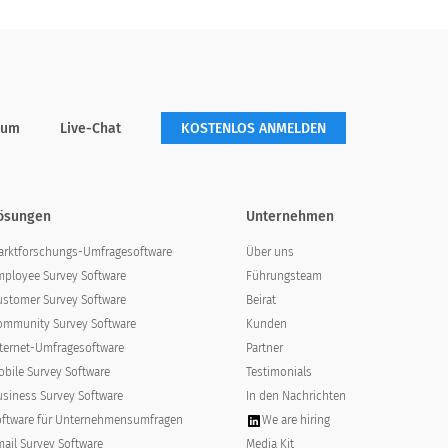
rum
Live-Chat
KOSTENLOS ANMELDEN
ösungen
Unternehmen
arktforschungs-Umfragesoftware
Über uns
mployee Survey Software
Führungsteam
ustomer Survey Software
Beirat
ommunity Survey Software
Kunden
nternet-Umfragesoftware
Partner
Zustimmen
Stimme voll und ganz zu
bile Survey Software
Testimonials
usiness Survey Software
In den Nachrichten
oftware für Unternehmensumfragen
We are hiring
ail Survey Software
Media Kit