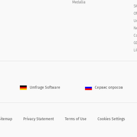
Medallia
S
O
U
N
C
G
Li
beit
Überhaupt nicht einnehmend
Nicht einnehmend
Neutral
Umfrage Software
Сервис опросов
a von 1 bis 5 bei der Arbeit und Ihren Verantwortlichke
Sitemap
Privacy Statement
Terms of Use
Cookies Settings
1
2
3