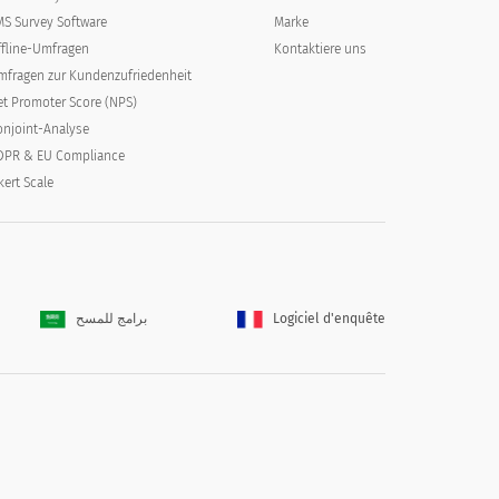
MS Survey Software
Marke
ffline-Umfragen
Kontaktiere uns
mfragen zur Kundenzufriedenheit
et Promoter Score (NPS)
onjoint-Analyse
DPR & EU Compliance
kert Scale
Engagieren
Sehr engagiert
برامج للمسح
Logiciel d'enquête
iten?
4
5