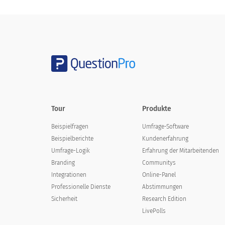
Deine Bewertung
Wie kann die Organisation Ihre beruflic
Tour
Produkte
Beispielfragen
Umfrage-Software
Beispielberichte
Kundenerfahrung
Umfrage-Logik
Erfahrung der Mitarbeitenden
Branding
Communitys
Bitte wählen Sie eine der folgenden
Integrationen
Online-Panel
Professionelle Dienste
Abstimmungen
Wenn ich arbeite, konzentriere ich mich zu 100% au
Sicherheit
Research Edition
meine beruflichen Aufgaben
LivePolls
Ich finde meine Arbeit spannend und