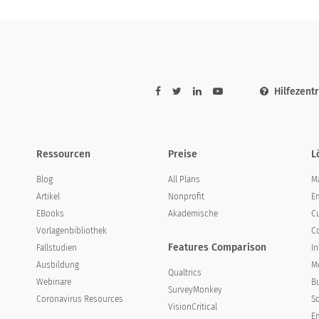
0
5
Hilfezent
he Motivation steigern?
Ressourcen
Preise
L
Blog
All Plans
M
Artikel
Nonprofit
E
EBooks
Akademische
C
Vorlagenbibliothek
C
Features Comparison
Fallstudien
I
Entschieden widersprechen
Nicht zustimmen
Neutral
Ausbildung
Mo
Qualtrics
f
Webinare
B
SurveyMonkey
Coronavirus Resources
S
VisionCritical
Em