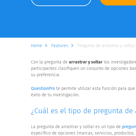
Home
Features
Pregunta de arrastrar y soltar
Con la pregunta de
arrastrar y soltar
los investigador
participantes clasifiquen un conjunto de opciones ba
su preferencia.
QuestionPro
te permite utilizar esta función para qu
éxito de tu investigación.
¿Cuál es el tipo de pregunta de a
La pregunta de arrastrar y soltar es un tipo de
pregunt
específico de opciones (marcas, servicios, productos, e