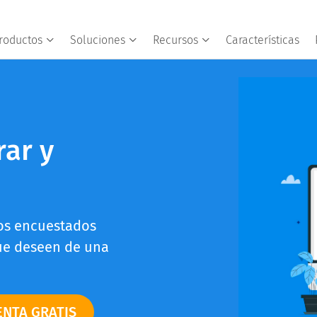
roductos
Soluciones
Recursos
Características
rar y
los encuestados
que deseen de una
ENTA GRATIS