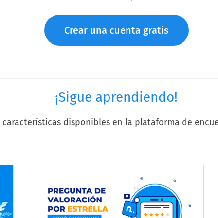
Crear una cuenta gratis
¡Sigue aprendiendo!
características disponibles en la plataforma de encue