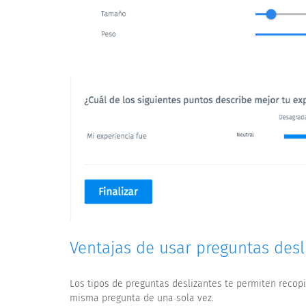
Ventajas de usar preguntas des
Los tipos de preguntas deslizantes te permiten recop
misma pregunta de una sola vez.