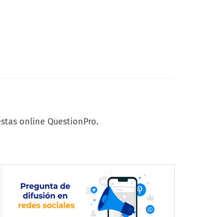
stas online QuestionPro.