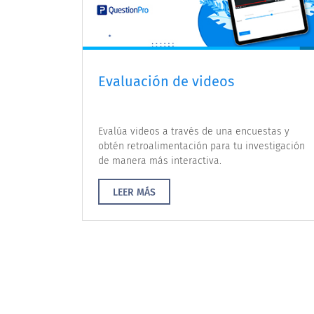
Evaluación de videos
Evalúa videos a través de una encuestas y
obtén retroalimentación para tu investigación
de manera más interactiva.
LEER MÁS