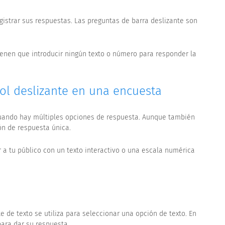
gistrar sus respuestas. Las preguntas de barra deslizante son
ienen que introducir ningún texto o número para responder la
ol deslizante en una encuesta
cuando hay múltiples opciones de respuesta. Aunque también
ón de respuesta única.
r a tu público con un texto interactivo o una escala numérica
 de texto se utiliza para seleccionar una opción de texto. En
ara dar su respuesta.