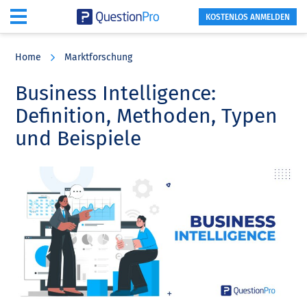
KOSTENLOS ANMELDEN
Skip
Skip
Skip
to
to
to
Home
Marktforschung
main
primary
footer
content
sidebar
Business Intelligence:
Definition, Methoden, Typen
und Beispiele