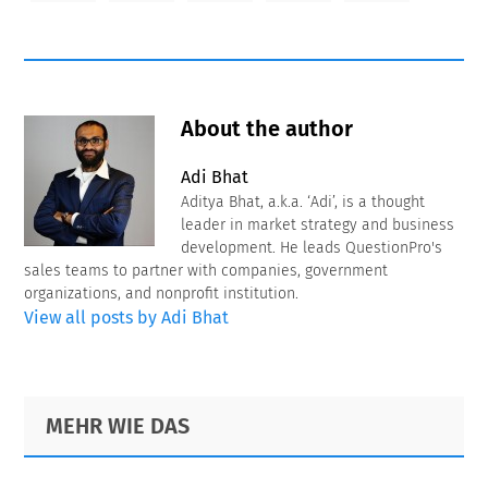
About the author
Adi Bhat
Aditya Bhat, a.k.a. ‘Adi’, is a thought
leader in market strategy and business
development. He leads QuestionPro's
sales teams to partner with companies, government
organizations, and nonprofit institution.
View all posts by Adi Bhat
Primary
Footer
MEHR WIE DAS
Sidebar