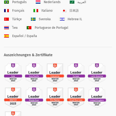
Português
Nederlands
العربية
Français
Italiano
日本語
Türkçe
Svenska
Hebrew IL
ไทย
Portuguese de Portugal
Español / España
Auszeichnungen & Zertifikate