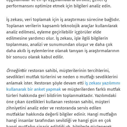
performansını optimize etmek için bilgileri analiz edin.
İş zekası, veri toplamak için iş araştırması sürecine bağlıdır.
Toplanan verilerin kapsamlı teknolojik araçlar kullanılarak
analiz edilmesi, eyleme geçirilebilir içgörüler elde
edilmesine yardımcı olur. İş zekası, işle ilgili bilgilerin
toplanması, analizi ve sunumundan oluşur ve daha çok
daha akıllı iş eylemlerine olanak tanıyan iş araştırmalarının
bir sonucu olarak kabul edilir.
Örneğin
Bir restoran sahibi, müşterilerinin tercihlerini,
sevdikleri mutfak türlerini ve neden o mutfağı sevdiklerini
anlamak ister. Restoran şöyle devam etti
iş zekası yazılımını
kullanarak bir anket yapmak
ve müşterilerden farklı mutfak
türleri hakkında geri bildirim toplanmaktadır. Yazılımdaki
öne çıkan özellikleri kullanan restoran sahibi, müşteri
zihniyetini analiz eder ve restoranda servis edilen
mutfaklar hakkında değerli bilgiler edinir. Hangi mutfağın
hangi insanlar tarafından sevildiği ve hangi gün en çok
hangi mutfağın sipariş edildiği vb. bilgilerle güçlenerek,