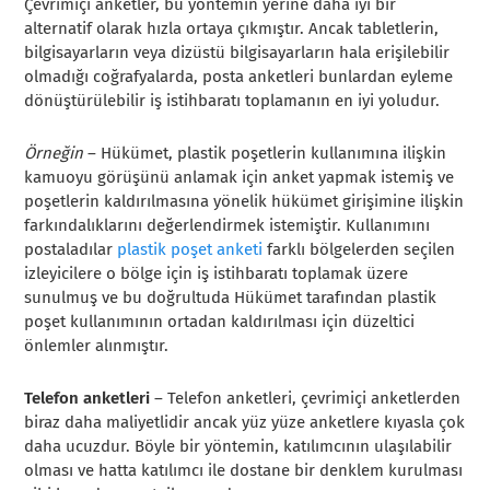
Çevrimiçi anketler, bu yöntemin yerine daha iyi bir
alternatif olarak hızla ortaya çıkmıştır. Ancak tabletlerin,
bilgisayarların veya dizüstü bilgisayarların hala erişilebilir
olmadığı coğrafyalarda, posta anketleri bunlardan eyleme
dönüştürülebilir iş istihbaratı toplamanın en iyi yoludur.
Örneğin
– Hükümet, plastik poşetlerin kullanımına ilişkin
kamuoyu görüşünü anlamak için anket yapmak istemiş ve
poşetlerin kaldırılmasına yönelik hükümet girişimine ilişkin
farkındalıklarını değerlendirmek istemiştir. Kullanımını
postaladılar
plastik poşet anketi
farklı bölgelerden seçilen
izleyicilere o bölge için iş istihbaratı toplamak üzere
sunulmuş ve bu doğrultuda Hükümet tarafından plastik
poşet kullanımının ortadan kaldırılması için düzeltici
önlemler alınmıştır.
Telefon anketleri
– Telefon anketleri, çevrimiçi anketlerden
biraz daha maliyetlidir ancak yüz yüze anketlere kıyasla çok
daha ucuzdur. Böyle bir yöntemin, katılımcının ulaşılabilir
olması ve hatta katılımcı ile dostane bir denklem kurulması