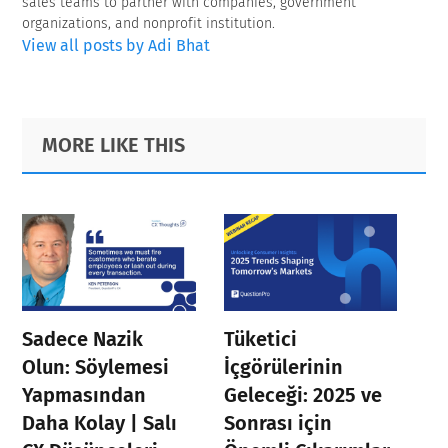
sales teams to partner with companies, government
organizations, and nonprofit institution.
View all posts by Adi Bhat
Primary
Footer
MORE LIKE THIS
Sidebar
Sadece Nazik
Tüketici
Olun: Söylemesi
İçgörülerinin
Yapmasından
Geleceği: 2025 ve
Daha Kolay | Salı
Sonrası için