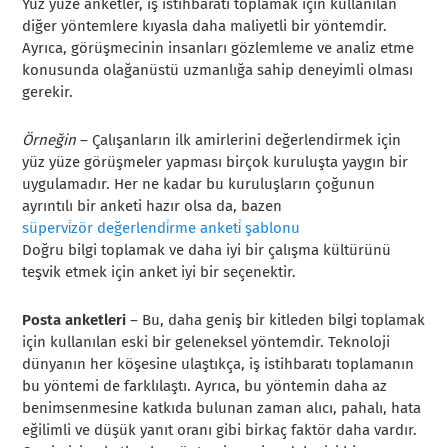
Yüz yüze anketler, iş istihbaratı toplamak için kullanılan
diğer yöntemlere kıyasla daha maliyetli bir yöntemdir.
Ayrıca, görüşmecinin insanları gözlemleme ve analiz etme
konusunda olağanüstü uzmanlığa sahip deneyimli olması
gerekir.
Örneğin
– Çalışanların ilk amirlerini değerlendirmek için
yüz yüze görüşmeler yapması birçok kuruluşta yaygın bir
uygulamadır. Her ne kadar bu kuruluşların çoğunun
ayrıntılı bir anketi hazır olsa da, bazen
süpervi̇zör değerlendi̇rme anketi̇ şablonu
Doğru bilgi toplamak ve daha iyi bir çalışma kültürünü
teşvik etmek için anket iyi bir seçenektir.
Posta anketleri
– Bu, daha geniş bir kitleden bilgi toplamak
için kullanılan eski bir geleneksel yöntemdir. Teknoloji
dünyanın her köşesine ulaştıkça, iş istihbaratı toplamanın
bu yöntemi de farklılaştı. Ayrıca, bu yöntemin daha az
benimsenmesine katkıda bulunan zaman alıcı, pahalı, hata
eğilimli ve düşük yanıt oranı gibi birkaç faktör daha vardır.