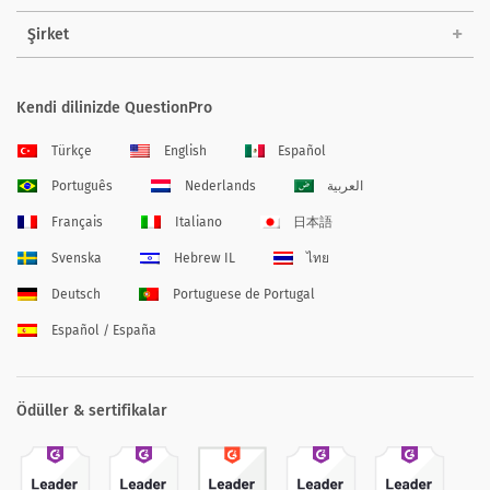
Şirket
Kendi dilinizde QuestionPro
Türkçe
English
Español
Português
Nederlands
العربية
Français
Italiano
日本語
Svenska
Hebrew IL
ไทย
Deutsch
Portuguese de Portugal
Español / España
Ödüller & sertifikalar