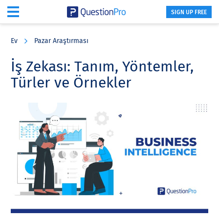
SIGN UP FREE
Skip
Skip
Skip
to
to
to
Ev
Pazar Araştırması
main
primary
footer
content
sidebar
İş Zekası: Tanım, Yöntemler,
Türler ve Örnekler