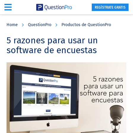
REGÍSTRATE GRATIS
Skip
Skip
Skip
to
to
to
Home
QuestionPro
Productos de QuestionPro
main
primary
footer
content
sidebar
5 razones para usar un
software de encuestas