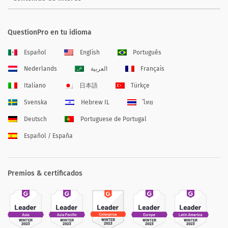
QuestionPro en tu idioma
Español
English
Português
Nederlands
العربية
Français
Italiano
日本語
Türkçe
Svenska
Hebrew IL
ไทย
Deutsch
Portuguese de Portugal
Español / España
Premios & certificados