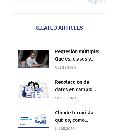
RELATED ARTICLES
Regresión múltiple:
Qué es, clases y
usos
Oct 28,2024
Recolección de
datos en campo:
Qué es y cómo
Sep 13,2023
realizarlo
Cliente terrorista:
qué es, cómo
identificarlo y
Jul 05,2026
cómo contenerlo