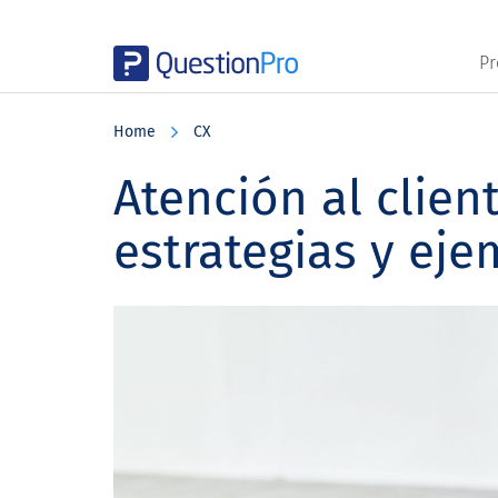
Pr
Skip
Skip
Skip
to
to
to
Home
CX
main
primary
footer
content
sidebar
Atención al clien
estrategias y ej