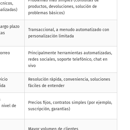
Problemas más simples (consultas de
cnicos,
productos, devoluciones, solución de
nalizadas)
problemas básicos)
largo plazo
Transaccional, a menudo automatizado con
tas
personalización limitada
correo
Principalmente herramientas automatizadas,
redes sociales, soporte telefónico, chat en
vivo
vicio
Resolución rápida, conveniencia, soluciones
ida
fáciles de entender
s
Precios fijos, contratos simples (por ejemplo,
 nivel de
suscripción, garantías)
Mayor volumen de clientes