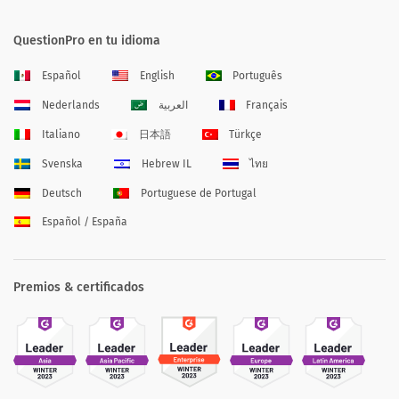
QuestionPro en tu idioma
Español
English
Português
Nederlands
العربية
Français
Italiano
日本語
Türkçe
Svenska
Hebrew IL
ไทย
Deutsch
Portuguese de Portugal
Español / España
Premios & certificados