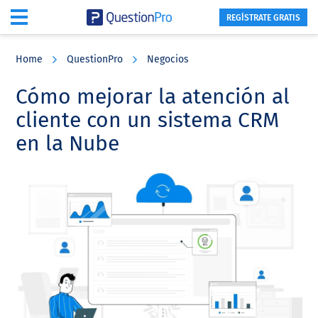
REGÍSTRATE GRATIS
Skip
Skip
Skip
to
to
to
Home
QuestionPro
Negocios
main
primary
footer
content
sidebar
Cómo mejorar la atención al
cliente con un sistema CRM
en la Nube