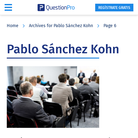
REGÍSTRATE GRATIS
Skip
Skip
Skip
to
to
to
Home
Archives for Pablo Sánchez Kohn
Page 6
main
primary
footer
content
sidebar
Pablo Sánchez Kohn