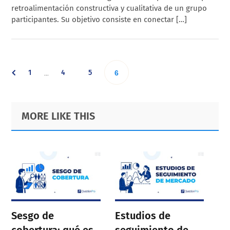
retroalimentación constructiva y cualitativa de un grupo
participantes. Su objetivo consiste en conectar […]
Interim
Go
Go
Go
1
4
5
Go
…
6
pages
omitted
to
to
to
to
Primary
Footer
MORE LIKE THIS
page
page
page
Sidebar
page
Sesgo de
Estudios de
cobertura: qué es,
seguimiento de