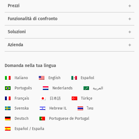
Prezzi
Funzionalità di confronto
Soluzioni
Azienda
Domanda nella tua lingua
Italiano
English
Español
Português
Nederlands
العربية
Français
日本語
Türkçe
Svenska
Hebrew IL
ไทย
Deutsch
Portuguese de Portugal
Español / España