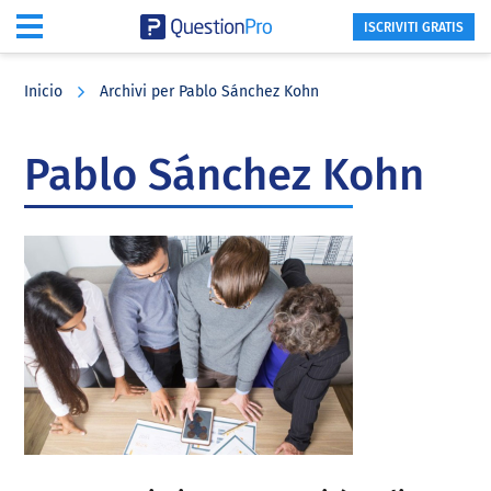
ISCRIVITI GRATIS
Skip
Skip
Skip
to
to
to
Inicio
Archivi per Pablo Sánchez Kohn
main
primary
footer
content
sidebar
Pablo Sánchez Kohn