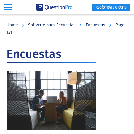
REGÍSTRATE GRATIS
Skip
Skip
Skip
to
to
to
Home
Software para Encuestas
Encuestas
Page
main
primary
footer
121
content
sidebar
Encuestas