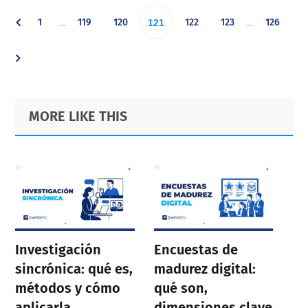
Interim
Interim
Go
Go
Go
Go
Go
Go
1
119
120
Go
122
123
126
…
…
121
pages
pages
omitted
omitted
to
to
to
to
to
to
to
page
page
page
page
page
page
page
Primary
Footer
MORE LIKE THIS
Sidebar
Investigación
Encuestas de
sincrónica: qué es,
madurez digital:
métodos y cómo
qué son,
aplicarla
dimensiones clave