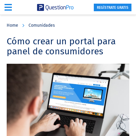
REGÍSTRATE GRATIS
Skip
Skip
Skip
to
to
to
Home
Comunidades
main
primary
footer
content
sidebar
Cómo crear un portal para
panel de consumidores