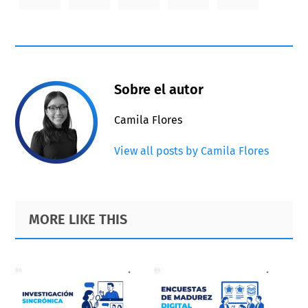
Sobre el autor
Camila Flores
View all posts by Camila Flores
Primary
Footer
MORE LIKE THIS
Sidebar