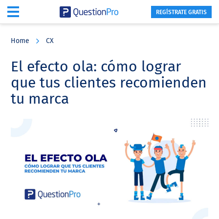
REGÍSTRATE GRATIS
Skip
Skip
Skip
to
to
to
Home
CX
main
primary
footer
content
sidebar
El efecto ola: cómo lograr
que tus clientes recomienden
tu marca