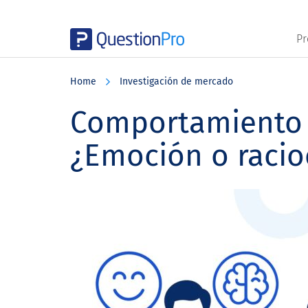
Pr
Skip
Skip
Skip
to
to
to
Home
Investigación de mercado
main
primary
footer
content
sidebar
Comportamiento 
¿Emoción o racio