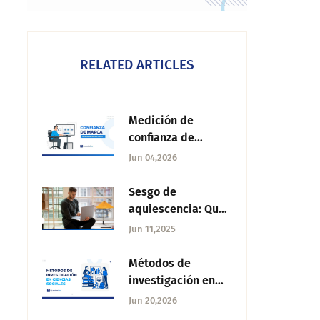
RELATED ARTICLES
Medición de
confianza de
marca: cómo medir
Jun 04,2026
la confianza con
encuestas
Sesgo de
aquiescencia: Qué
es y cómo evitarlo
Jun 11,2025
Métodos de
investigación en
ciencias sociales:
Jun 20,2026
guía completa