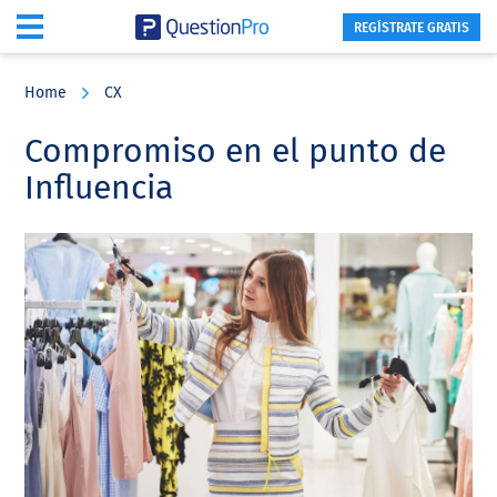
REGÍSTRATE GRATIS
Skip
Skip
Skip
to
to
to
Home
CX
main
primary
footer
content
sidebar
Compromiso en el punto de
Influencia