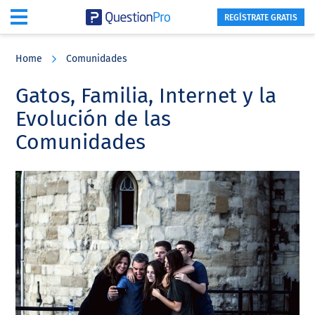
REGÍSTRATE GRATIS
Skip
Skip
Skip
to
to
to
Home
Comunidades
main
primary
footer
content
sidebar
Gatos, Familia, Internet y la
Evolución de las
Comunidades