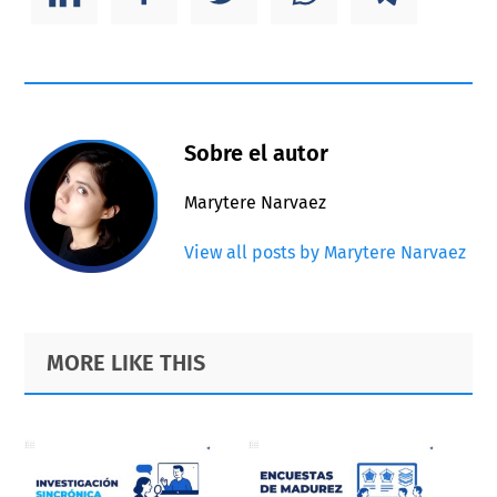
Sobre el autor
Marytere Narvaez
View all posts by Marytere Narvaez
Primary
Footer
MORE LIKE THIS
Sidebar