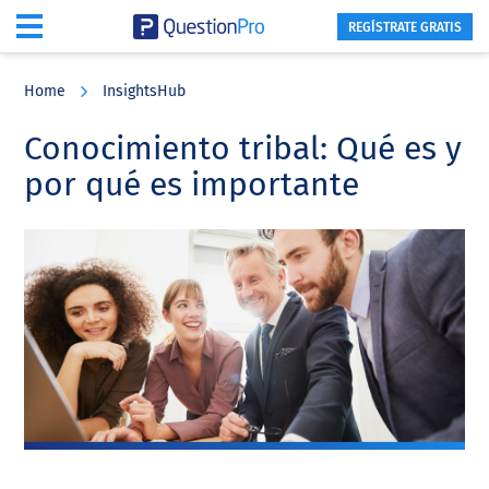
REGÍSTRATE GRATIS
Skip
Skip
Skip
to
to
to
Home
InsightsHub
main
primary
footer
content
sidebar
Conocimiento tribal: Qué es y
por qué es importante