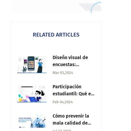
RELATED ARTICLES
Diseño visual de
encuestas:
Ventajas para la
Mar 03,2024
recolección de
respuestas
Participación
estudiantil: Qué es
y cómo fomentarla
Feb 04,2024
Cómo prevenir la
mala calidad de
datos: Consejos y