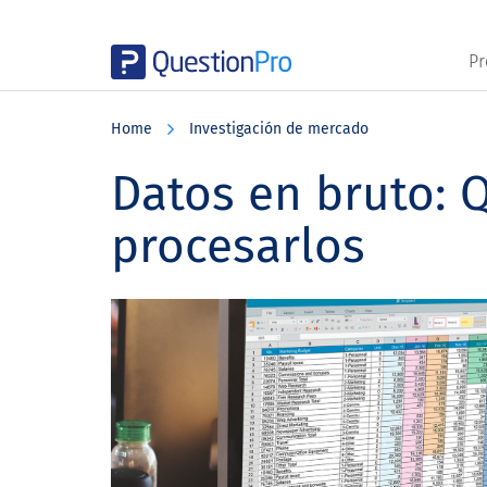
Pr
Skip
Skip
Skip
to
to
to
Home
Investigación de mercado
main
primary
footer
content
sidebar
Datos en bruto: 
procesarlos