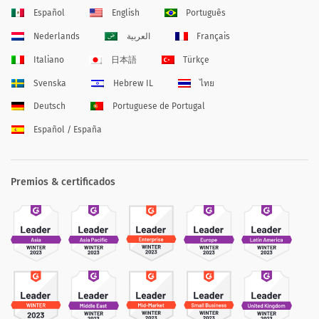
Español
English
Português
Nederlands
العربية
Français
Italiano
日本語
Türkçe
Svenska
Hebrew IL
ไทย
Deutsch
Portuguese de Portugal
Español / España
Premios & certificados