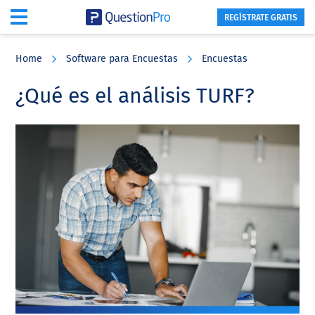
REGÍSTRATE GRATIS
Skip
Skip
Skip
to
to
to
Home
Software para Encuestas
Encuestas
main
primary
footer
content
sidebar
¿Qué es el análisis TURF?