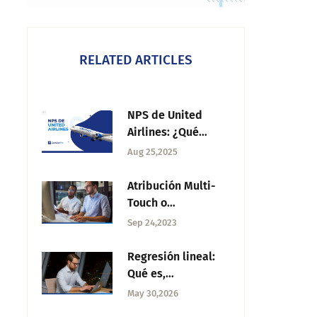
RELATED ARTICLES
NPS de United
Airlines: ¿Qué
revela sobre la
Aug 25,2025
experiencia del
cliente?
Atribución Multi-
Touch o
multicontacto: Qué
Sep 24,2023
es, tipos y cómo
aplicarla
Regresión lineal:
Qué es,
importancia y usos
May 30,2026