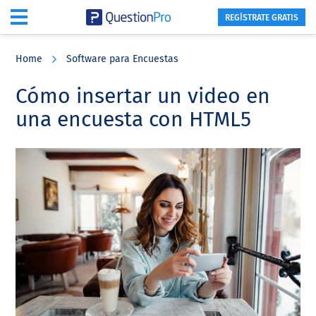
REGÍSTRATE GRATIS
Skip
Skip
Skip
to
to
to
Home
Software para Encuestas
main
primary
footer
content
sidebar
Cómo insertar un video en
una encuesta con HTML5